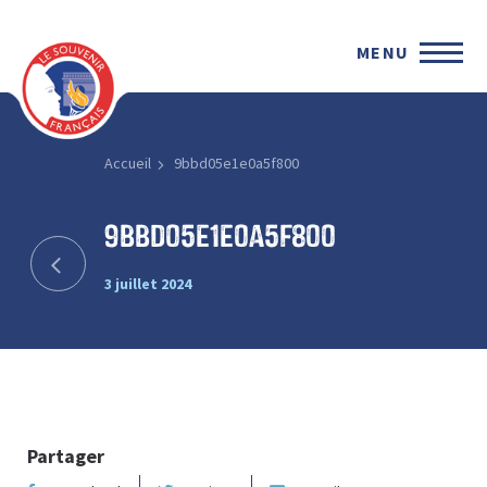
MENU
Accueil
9bbd05e1e0a5f800
9bbd05e1e0a5f800
3 juillet 2024
Partager