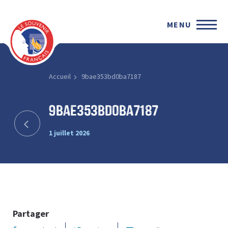
MENU
Accueil
9bae353bd0ba7187
9bae353bd0ba7187
1 juillet 2026
Partager