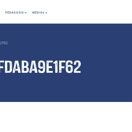
PÉDAGOGIE
MÉDIAS
1f62
fdaba9e1f62