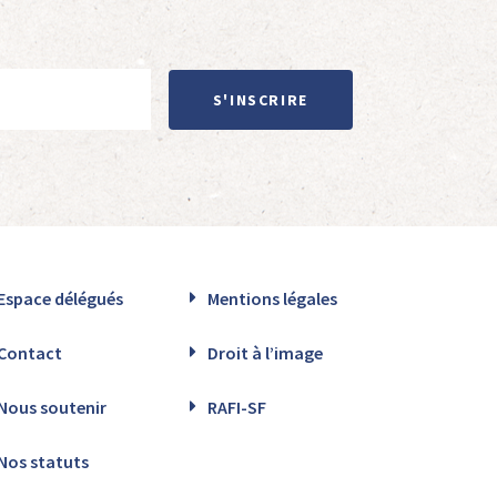
S'INSCRIRE
Espace délégués
Mentions légales
Contact
Droit à l’image
Nous soutenir
RAFI-SF
Nos statuts