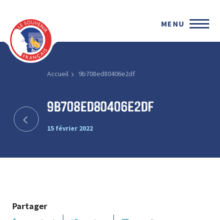
MENU
Accueil
9b708ed80406e2df
9b708ed80406e2df
15 février 2022
Partager