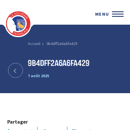
MENU
Accueil
9b4dff2a6a6fa429
9b4dff2a6a6fa429
7 août 2025
Partager