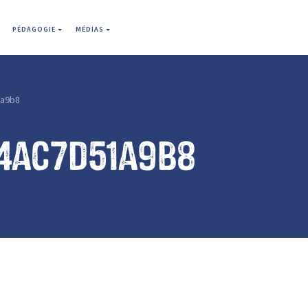
PÉDAGOGIE
MÉDIAS
a9b8
4ac7d51a9b8