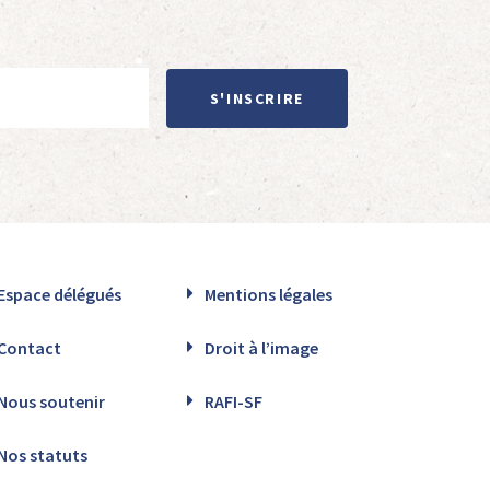
S'INSCRIRE
Espace délégués
Mentions légales
Contact
Droit à l’image
Nous soutenir
RAFI-SF
Nos statuts