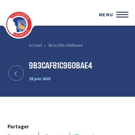
MENU
Accueil
9b3caf81c960bae4
9b3caf81c960bae4
28 juin 2023
Partager