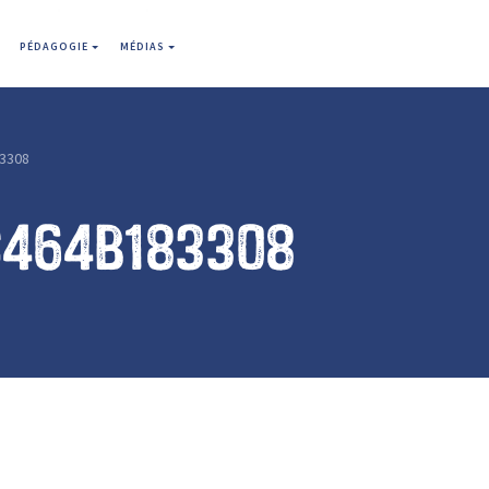
PÉDAGOGIE
MÉDIAS
3308
c464b183308