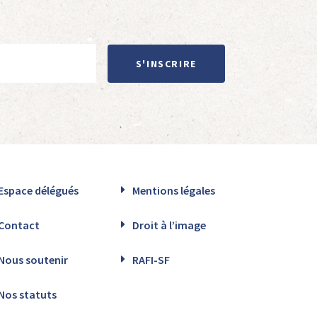
S'INSCRIRE
Espace délégués
Mentions légales
Contact
Droit à l’image
Nous soutenir
RAFI-SF
Nos statuts