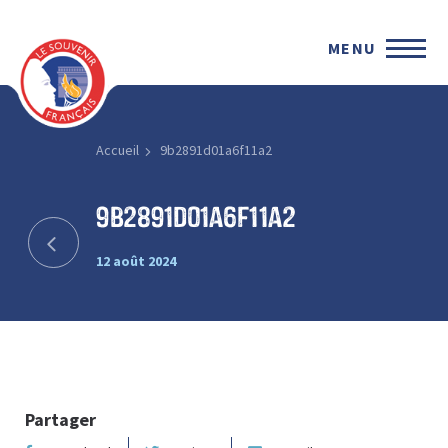
MENU
Accueil
9b2891d01a6f11a2
9b2891d01a6f11a2
12 août 2024
Partager