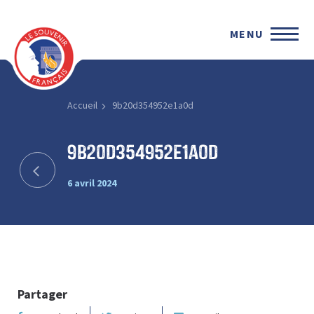
MENU
Accueil
9b20d354952e1a0d
9b20d354952e1a0d
6 avril 2024
Partager