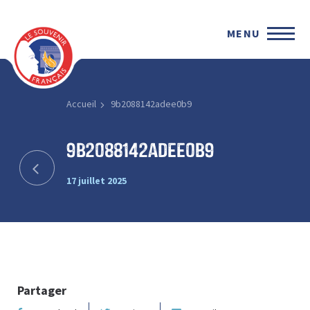
MENU
Accueil
9b2088142adee0b9
9b2088142adee0b9
17 juillet 2025
Partager