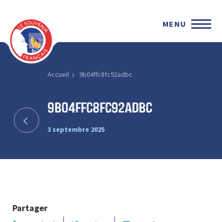
MENU
Accueil
9b04ffc8fc92adbc
9b04ffc8fc92adbc
3 septembre 2025
Partager