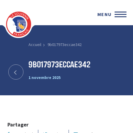
MENU
Accueil
9b017973eccae342
9b017973eccae342
1 novembre 2025
Partager