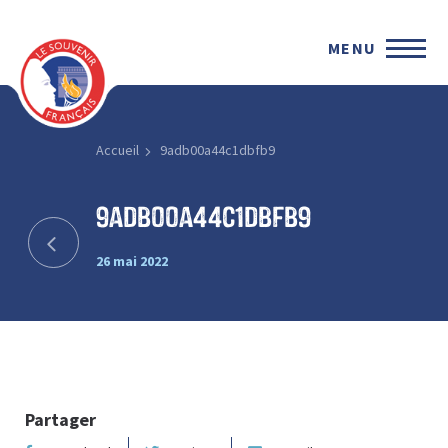
MENU
Accueil
9adb00a44c1dbfb9
9adb00a44c1dbfb9
26 mai 2022
Partager