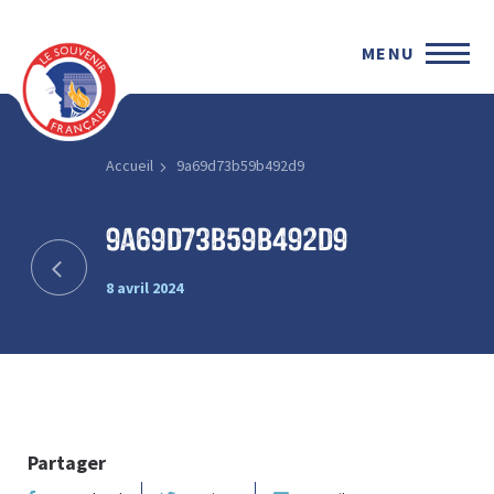
MENU
Accueil
9a69d73b59b492d9
9a69d73b59b492d9
8 avril 2024
Partager