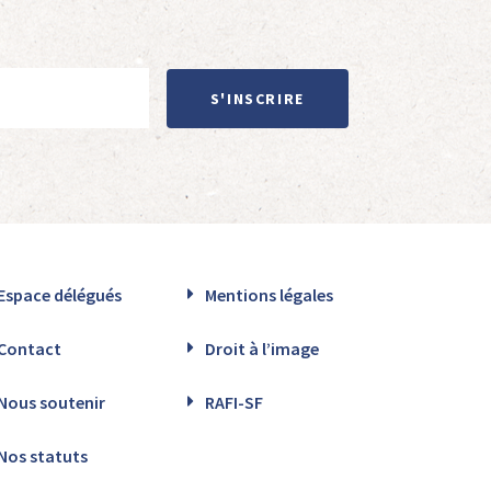
S'INSCRIRE
Espace délégués
Mentions légales
Contact
Droit à l’image
Nous soutenir
RAFI-SF
Nos statuts