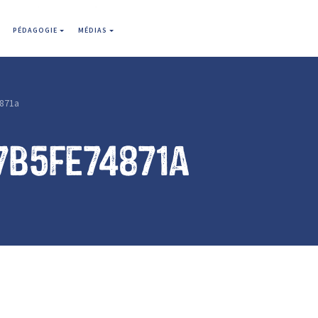
PÉDAGOGIE
MÉDIAS
871a
7b5fe74871a