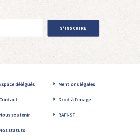
S'INSCRIRE
Espace délégués
Mentions légales
Contact
Droit à l’image
Nous soutenir
RAFI-SF
Nos statuts