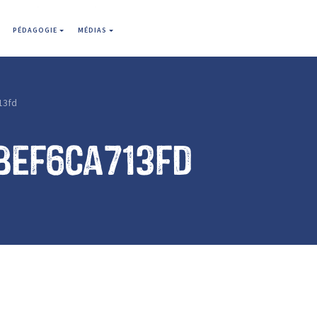
PÉDAGOGIE
MÉDIAS
13fd
bef6ca713fd