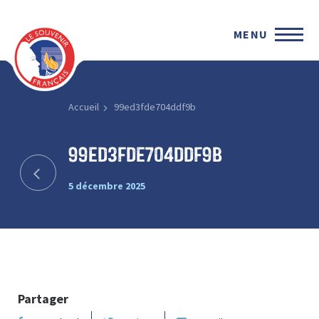
MENU
Accueil
99ed3fde704ddf9b
99ed3fde704ddf9b
5 décembre 2025
Partager