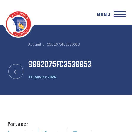
MENU
Accueil
99b2075fc3539953
99b2075fc3539953
31 janvier 2026
Partager