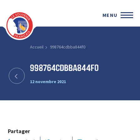
MENU
Accueil
998764cdbba844f0
998764cdbba844f0
12 novembre 2021
Partager