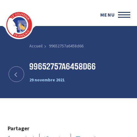
MENU
Accueil
99652757a6458d66
99652757a6458d66
29 novembre 2021
Partager