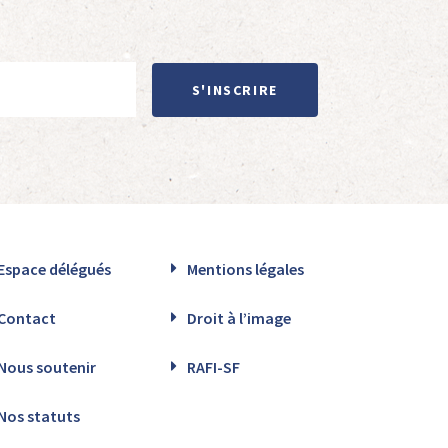
S'INSCRIRE
Espace délégués
Mentions légales
Contact
Droit à l’image
Nous soutenir
RAFI-SF
Nos statuts