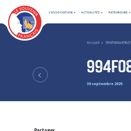
L'ASSOCIATION
ACTUALITÉS
PATRIMOINE
Accueil
994f086e89b0
994f0
30 septembre 2025
Partager