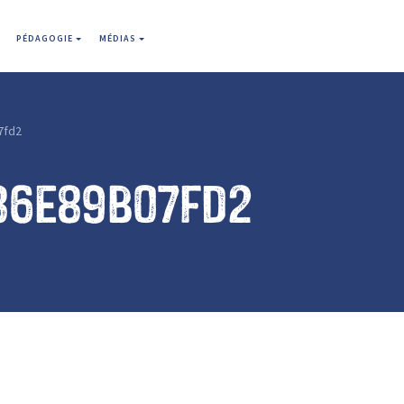
PÉDAGOGIE
MÉDIAS
7fd2
86e89b07fd2