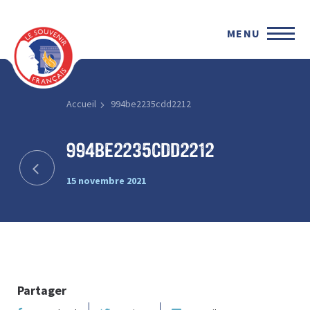
MENU
Accueil
994be2235cdd2212
994be2235cdd2212
15 novembre 2021
Partager