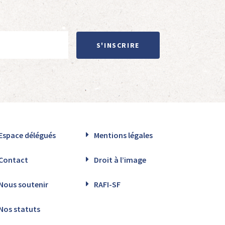
S'INSCRIRE
Espace délégués
Mentions légales
Contact
Droit à l’image
Nous soutenir
RAFI-SF
Nos statuts