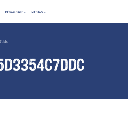
PÉDAGOGIE
MÉDIAS
7ddc
5d3354c7ddc