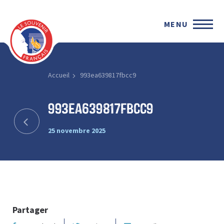
MENU
Accueil
993ea639817fbcc9
993ea639817fbcc9
25 novembre 2025
Partager