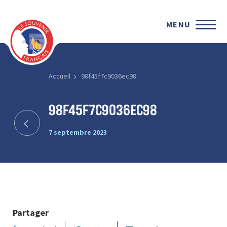
MENU
Accueil
98f45f7c9036ec98
98f45f7c9036ec98
7 septembre 2023
Partager