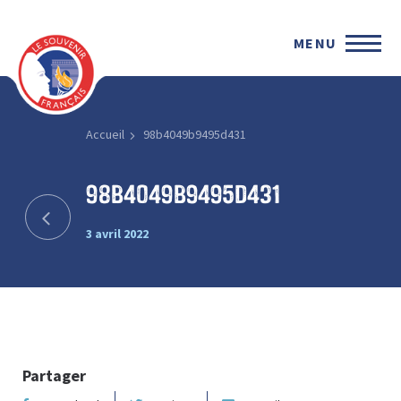
MENU
Accueil
98b4049b9495d431
98b4049b9495d431
3 avril 2022
Partager