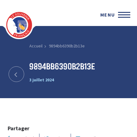
MENU
Accueil
9894bb6390b2b13e
9894bb6390b2b13e
3 juillet 2024
Partager