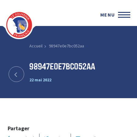
MENU
Accueil
98947e0e7bc052aa
98947e0e7bc052aa
22 mai 2022
Partager