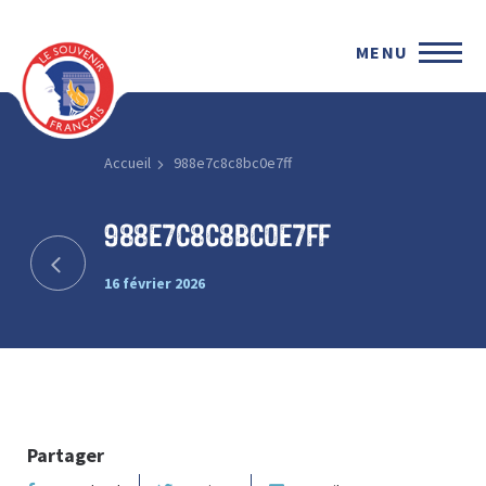
MENU
Accueil
988e7c8c8bc0e7ff
988e7c8c8bc0e7ff
16 février 2026
Partager