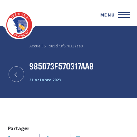
MENU
Accueil
985d73f570317aa8
985d73f570317aa8
31 octobre 2023
Partager