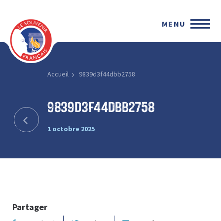
MENU
Accueil
9839d3f44dbb2758
9839d3f44dbb2758
1 octobre 2025
Partager