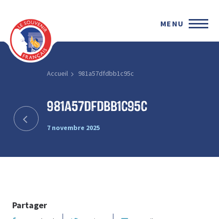
MENU
Accueil
981a57dfdbb1c95c
981a57dfdbb1c95c
7 novembre 2025
Partager