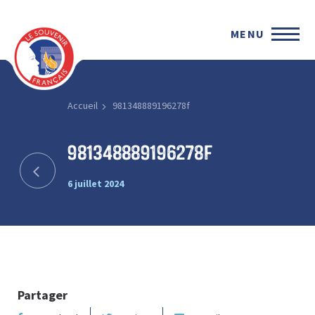
MENU
Accueil
981348889196278f
981348889196278f
6 juillet 2024
Partager