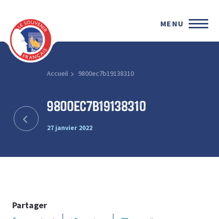
MENU
Accueil
9800ec7b19138310
9800ec7b19138310
27 janvier 2022
Partager