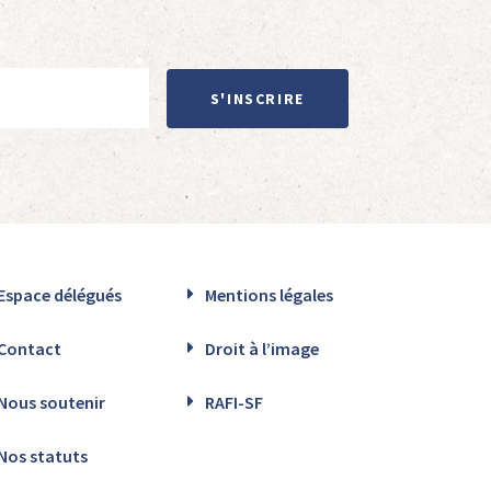
S'INSCRIRE
Espace délégués
Mentions légales
Contact
Droit à l’image
Nous soutenir
RAFI-SF
Nos statuts