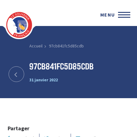
MENU
Accueil
97cb841fc5d85cdb
97cb841fc5d85cdb
31 janvier 2022
Partager