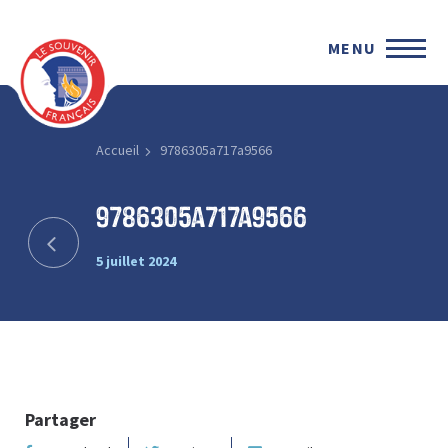
MENU
Accueil
9786305a717a9566
9786305a717a9566
5 juillet 2024
Partager