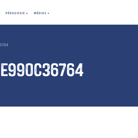
PÉDAGOGIE
MÉDIAS
6764
3e990c36764