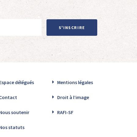
S'INSCRIRE
Espace délégués
Mentions légales
Contact
Droit à l’image
Nous soutenir
RAFI-SF
Nos statuts