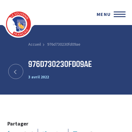
MENU
Accueil
976d730230fd09ae
976d730230fd09ae
3 avril 2022
Partager