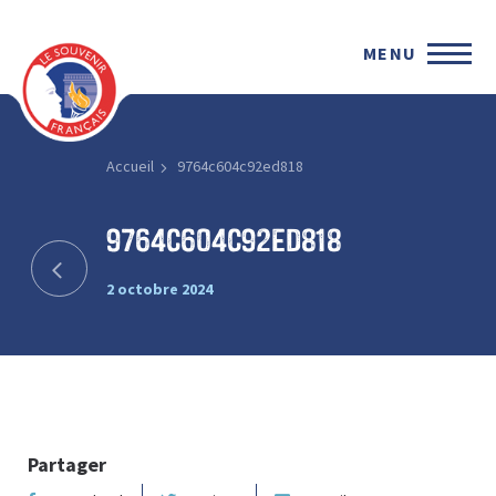
MENU
Accueil
9764c604c92ed818
9764c604c92ed818
2 octobre 2024
Partager