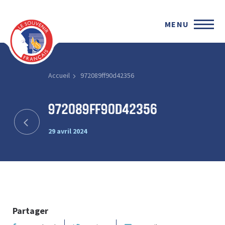
MENU
Accueil
972089ff90d42356
972089ff90d42356
29 avril 2024
Partager