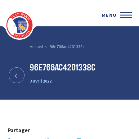
MENU
Accueil
96e766ac4201338c
96e766ac4201338c
3 avril 2022
Partager