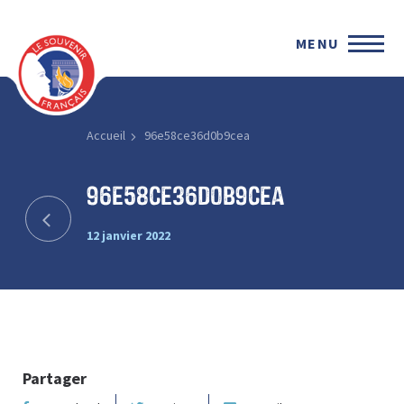
MENU
Accueil
96e58ce36d0b9cea
96e58ce36d0b9cea
12 janvier 2022
Partager