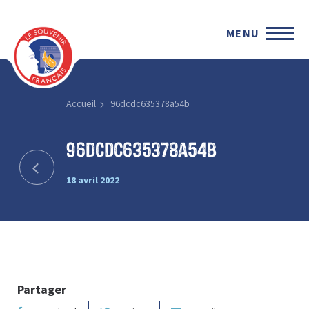
MENU
Accueil
96dcdc635378a54b
96dcdc635378a54b
18 avril 2022
Partager