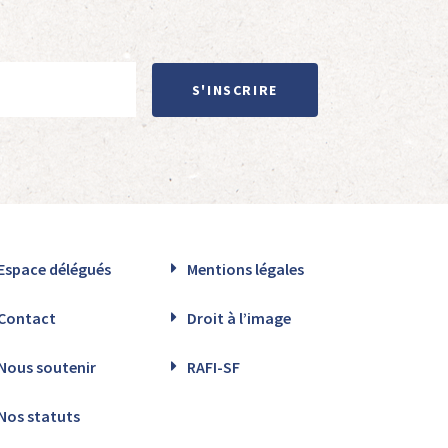
S'INSCRIRE
Espace délégués
Mentions légales
Contact
Droit à l’image
Nous soutenir
RAFI-SF
Nos statuts