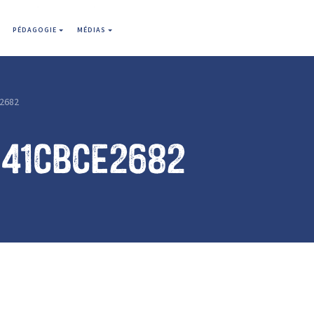
PÉDAGOGIE
MÉDIAS
2682
141cbce2682