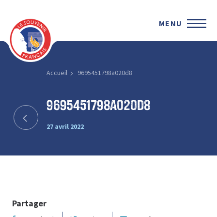
MENU
Accueil
9695451798a020d8
9695451798a020d8
27 avril 2022
Partager