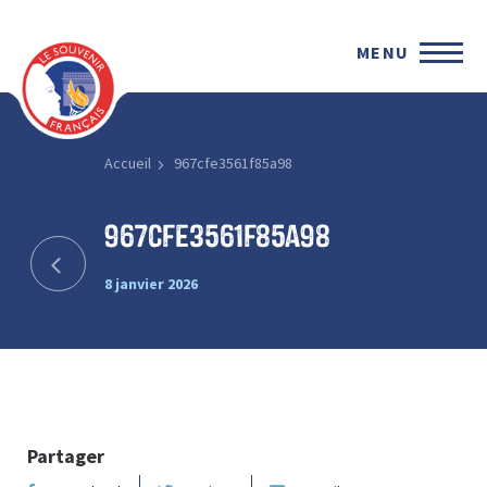
MENU
Accueil
967cfe3561f85a98
967cfe3561f85a98
8 janvier 2026
Partager