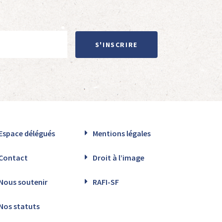
S'INSCRIRE
Espace délégués
Mentions légales
Contact
Droit à l’image
Nous soutenir
RAFI-SF
Nos statuts