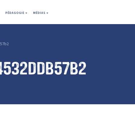
PÉDAGOGIE
MÉDIAS
57b2
4532ddb57b2