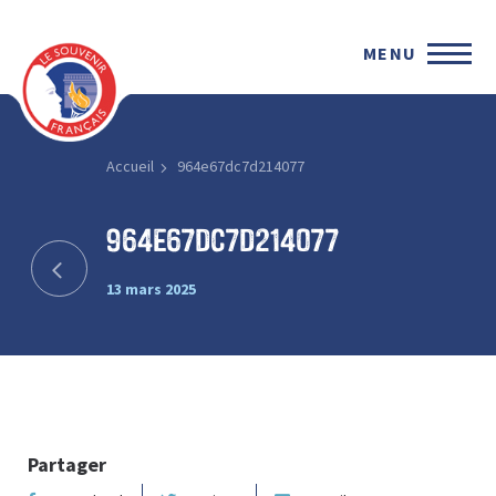
MENU
Accueil
964e67dc7d214077
964e67dc7d214077
13 mars 2025
Partager